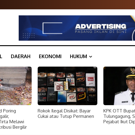
L
DAERAH
EKONOMI
HUKUM
d Poring
Rokok Ilegal Disikat: Bayar
KPK OTT Bupat
alir,
Cukai atau Tutup Permanen
Tulungagung, 
rta Melawi
Pejabat Ikut Di
ibusi Bergilir