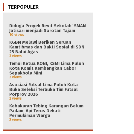
TERPOPULER
Diduga Proyek Revit Sekolah’ SMAN
Jatisari menjadi Sorotan Tajam
10 views
KGBN Melawi Berikan Seruan
Kamtibmas dan Bakti Sosial di SDN
25 Balai Agas
3 views
Temui Ketua KONI, KSMI Lima Puluh
Kota Komit Kembangkan Cabor
Sepakbola Mini
2 views
Asosiasi Futsal Lima Puluh Kota
Buka Seleksi Terbuka Tim Futsal
Porprov 2026
2 views
Kebakaran Tebing Karangan Belum
Padam, Api Terus Dekati
Permukiman Warga
2 views