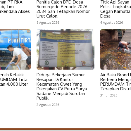
han PT RKA
Panitia Calon BPD Desa
Titik Api Sayan
di, Tim
Sumurgede Periode 2026–
Polisi Tingkatka
kendala Akses
2034 Sah Tetapkan Nomor
Cegah Karhutla
Urut Calon.
Desa
5 Agustus 2026
4 Agustus 2026
ersih Kelakik
Diduga Pekerjaan Sumur
Air Baku Brond 
ERUMDAM Tirta
Resapan Di Kantor
Berhenti Mengal
an 4.000 Liter
Kecamatan Ciwet Yang
PERUMDAM Tir
Dikerjakan CV Putra Surya
Terapkan Distrib
Sadane Menjadi Sorotan
31 Juli 2026
Publik.
2 Agustus 2026