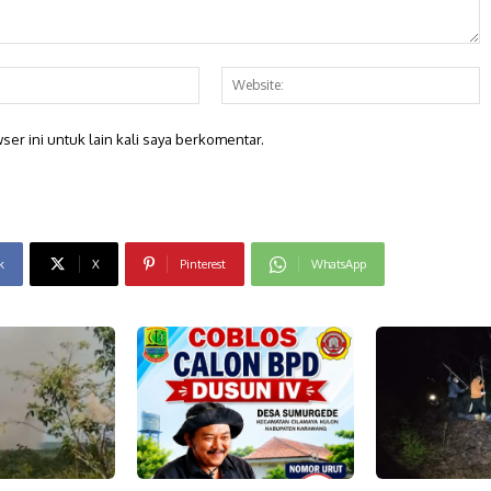
Email:*
W
er ini untuk lain kali saya berkomentar.
k
X
Pinterest
WhatsApp