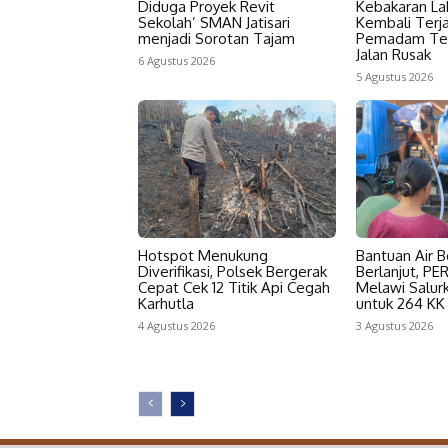
Diduga Proyek Revit
Kebakaran La
Sekolah’ SMAN Jatisari
Kembali Terja
menjadi Sorotan Tajam
Pemadam Ter
Jalan Rusak
6 Agustus 2026
5 Agustus 2026
Hotspot Menukung
Bantuan Air B
Diverifikasi, Polsek Bergerak
Berlanjut, P
Cepat Cek 12 Titik Api Cegah
Melawi Salurk
Karhutla
untuk 264 KK
4 Agustus 2026
3 Agustus 2026