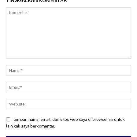
TINGGALKAN KOMENTAR
Komentar:
Na
Ema
Web
Simpan nama, email, dan situs web saya di browser ini untuk
lain kali saya berkomentar.