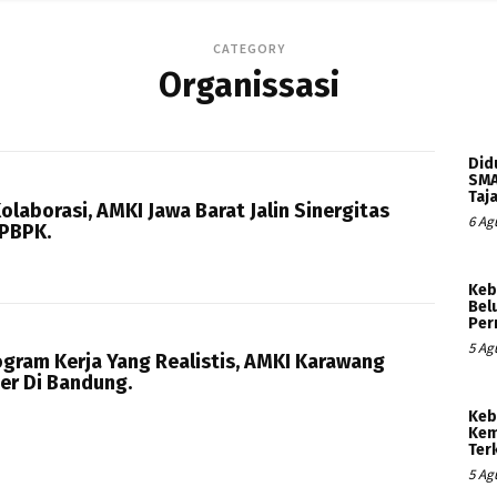
CATEGORY
Organissasi
Did
SMA
Taj
olaborasi, AMKI Jawa Barat Jalin Sinergitas
6 Ag
PBPK.
Keb
Bel
Per
5 Ag
gram Kerja Yang Realistis, AMKI Karawang
er Di Bandung.
Keb
Kem
Ter
5 Ag