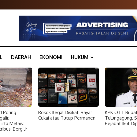
L
DAERAH
EKONOMI
HUKUM
d Poring
Rokok Ilegal Disikat: Bayar
KPK OTT Bupat
alir,
Cukai atau Tutup Permanen
Tulungagung, 
rta Melawi
Pejabat Ikut Di
ibusi Bergilir