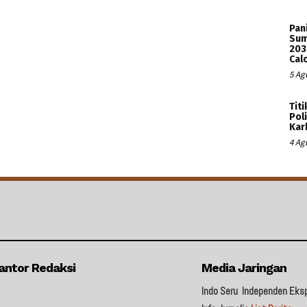
Pan
Sum
203
Cal
5 Ag
Tit
Pol
Kar
4 Ag
antor Redaksi
Media Jaringan
Indo Seru
Independen Eks