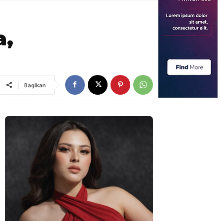
a,
Bagikan