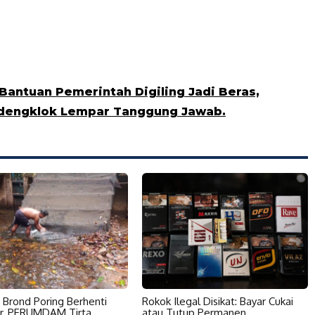
Bantuan Pemerintah Digiling Jadi Beras,
sdengklok Lempar Tanggung Jawab.
u Brond Poring Berhenti
Rokok Ilegal Disikat: Bayar Cukai
r, PERUMDAM Tirta
atau Tutup Permanen