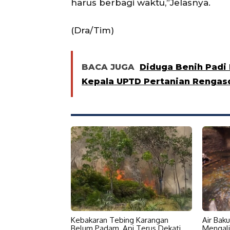
harus berbagi waktu,”Jelasnya.
(Dra/Tim)
BACA JUGA
Diduga Benih Padi 
Kepala UPTD Pertanian Renga
Kebakaran Tebing Karangan
Air Bak
Belum Padam, Api Terus Dekati
Mengali