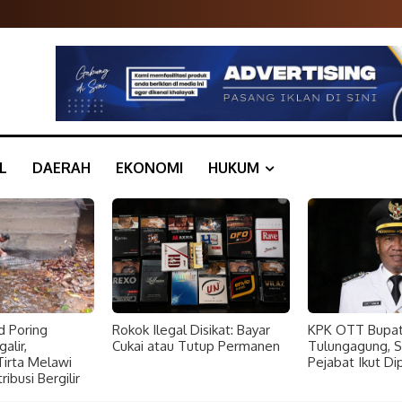
L
DAERAH
EKONOMI
HUKUM
d Poring
Rokok Ilegal Disikat: Bayar
KPK OTT Bupat
alir,
Cukai atau Tutup Permanen
Tulungagung, 
rta Melawi
Pejabat Ikut Di
ibusi Bergilir