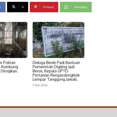
k
X
Pinterest
WhatsApp
m Poktan
Diduga Benih Padi Bantuan
n Kumbung
Pemerintah Digiling Jadi
Dirugikan.
Beras, Kepala UPTD
Pertanian Rengasdengklok
Lempar Tanggung Jawab.
3 Mei 2026